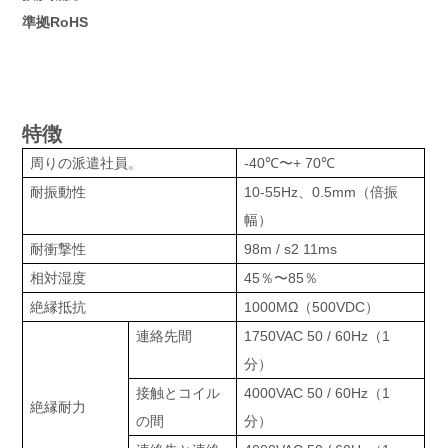
準拠RoHS
特徴
周りの派遣社員。
-40℃〜+ 70℃
耐振動性
10-55Hz、0.5mm（倍振
幅）
耐衝撃性
98m / s2 11ms
相対湿度
45％〜85％
絶縁抵抗
1000MΩ（500VDC）
連絡先間
1750VAC 50 / 60Hz（1
分）
接触とコイル
4000VAC 50 / 60Hz（1
絶縁耐力
の間
分）