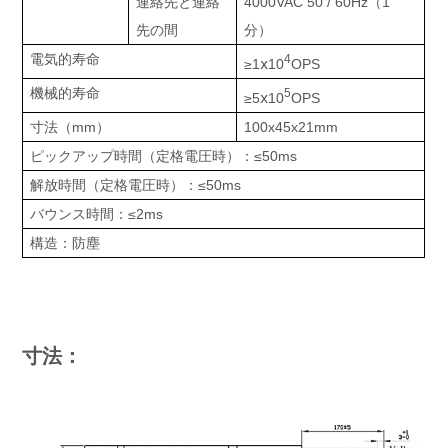
連絡先と連絡
4000VAC 50 / 60Hz（1
先の間
分）
電気的寿命
4
≥1ⅹ10
OPS
機械的寿命
5
≥5ⅹ10
OPS
寸法（mm）
100x45x21mm
ピックアップ時間（定格電圧時）：≤50ms
解放時間（定格電圧時）：≤50ms
バウンス時間：≤2ms
構造：防塵
寸法：