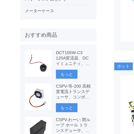
メーターケース
おすすめ商品
DCT105W-C3
120A変流器、DC
イミュニティ、CT
ホット
メータリング
もっと
CSPV-等-200 高精
度電流トランスデ
ューサ、コンポー
ネントベースのフ
ラックスゲート
もっと
CSPV-わーい 閉ル
ープ ホール トラ
ンスデューサ、交