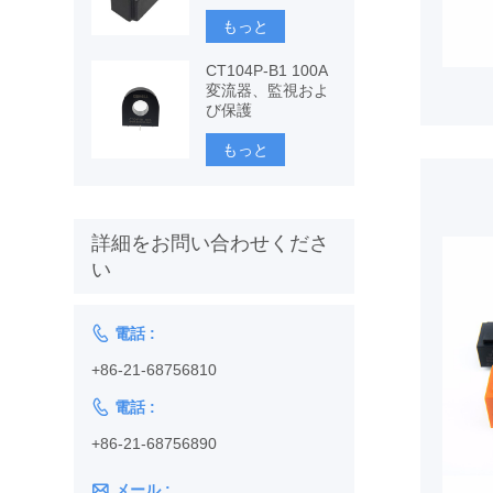
流、DC 測定
もっと
CT104P-B1 100A
変流器、監視およ
び保護
もっと
詳細をお問い合わせくださ
い

電話 :
+86-21-68756810

電話 :
+86-21-68756890

メール :