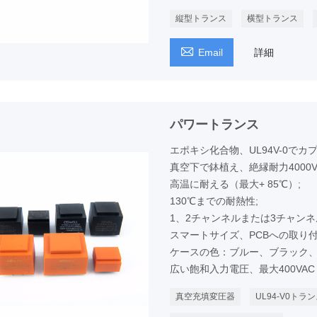
縦型トランス
横型トランス

Email
詳細
パワートランス
エポキシ化合物、UL94V-0でカ
真空下で鉢植え、絶縁耐力4000Vr
高温に耐える（最大+ 85℃）;
130℃までの耐熱性;
1、2チャンネルまたは3チャン
スマートサイズ、PCBへの取り
ケースの色：ブルー、ブラック
広い飽和入力電圧、最大400VAC
真空充填変圧器
UL94-V0トラ