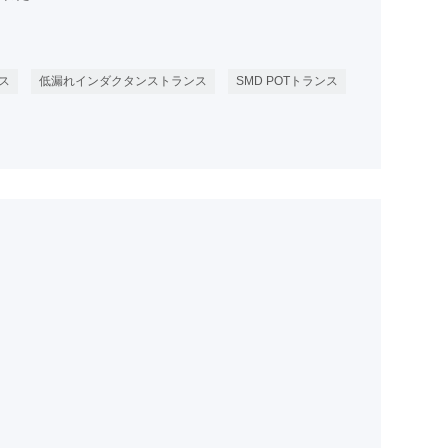
ス
低漏れインダクタンストランス
SMD POTトランス