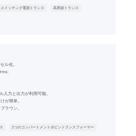
スイッチング電源トランス
高周波トランス
プセル化。
ms;
ネル入力と出力が利用可能。
付けが簡単。
、ブラウン。
ンス
2つのコンパートメントボビントランスフォーマー