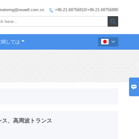
metering@oswell.com.cn
+86-21-68756810/+86-21-68756890


に関しては


Dトランス、高周波トランス