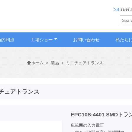

sales.
術的利点
工場ショー
お問い合わせ
私たち

>
製品
>
ミニチュアトランス
ホーム
チュアトランス
EPC10S-4401 SM
広範囲の入力電圧