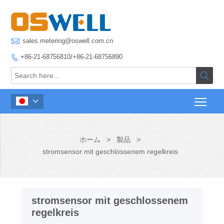

sales.metering@oswell.com.cn
+86-21-68756810/+86-21-68756890



ホーム
>
製品
>
stromsensor mit geschlossenem regelkreis
stromsensor mit geschlossenem
regelkreis