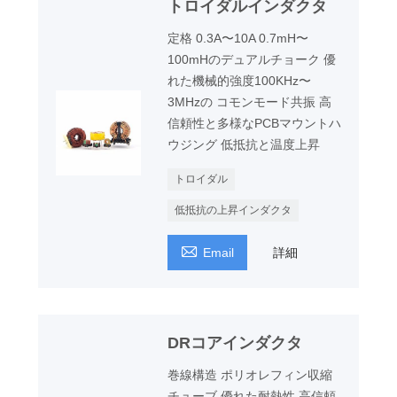
トロイダルインダクタ
定格 0.3A〜10A 0.7mH〜
100mHのデュアルチョーク 優
れた機械的強度100KHz〜
3MHzの コモンモード共振 高
信頼性と多様なPCBマウントハ
ウジング 低抵抗と温度上昇
トロイダル
低抵抗の上昇インダクタ

Email
詳細
DRコアインダクタ
巻線構造 ポリオレフィン収縮
チューブ 優れた耐熱性 高信頼