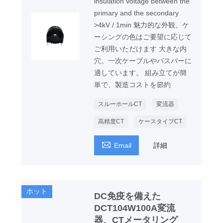
insulation voltage between the
primary and the secondary
>4kV / 1min 魅力的な外観、ケ
ーシングの色はご要望に応じて
ご利用いただけます 大きな内
穴。一次ケーブルやバスバーに
適しています。 組み立てが簡
単で、製造コストを節約
スルーホールCT
変流器
高精度CT
ケースタイプCT

Email
詳細
ホット
DC免疫を備えた
DCT104W100A変流
器、CTメータリング