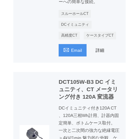
ーへの簡単な接続。
スルーホールCT
DCイミュニティ
高精度CT
ケースタイプCT

Email
詳細
DCT105W-B3 DC イミ
ュニティ、CT メータリ
ング付き 120A 変流器
DCイミュニティ付き120A CT
、120A三相Wh計用、計器内固
定簡単、ボトムケース取付。
一次と二次間の強力な絶縁電圧
＞4kV/1min 魅力的な外観、ケ